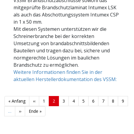
VSSM Brandschutzabschlüsse sowohl das
mitgeprüfte Brandschutzlaminat Intumex LSK
als auch das Abschottungssystem Intumex CSP
in 1 x 50 mm.
Mit diesen Systemen unterstützen wir die
Schreinerbranche bei der korrekten
Umsetzung von brandabschnittsbildenden
Bauteilen und tragen dazu bei, sichere und
normgerechte Lösungen im baulichen
Brandschutz zu ermöglichen.
Weitere Informationen finden Sie in der
aktuellen Herstellerdokumentation des VSSM:
Seitennummerierung
Erste
« Anfang
Vorherige
‹‹
Seite
1
Aktuelle
2
Seite
3
Seite
4
Seite
5
Seite
6
Seite
7
Seite
8
Seite
9
Seite
Seite
Seite
…
Nächste
››
Letzte
Ende »
Seite
Seite