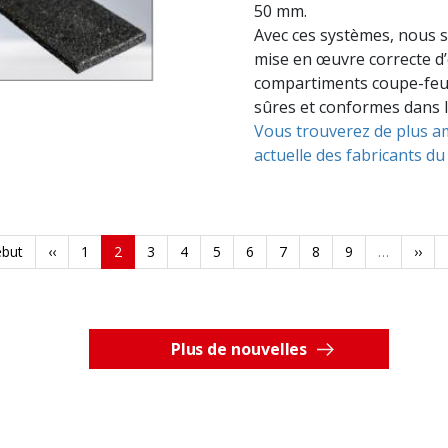
50 mm.
Avec ces systèmes, nous s
mise en œuvre correcte d
compartiments coupe-feu 
sûres et conformes dans l
Vous trouverez de plus a
actuelle des fabricants d
mière
ébut
Page
‹‹
Page
1
Page
2
Page
3
Page
4
Page
5
Page
6
Page
7
Page
8
Page
9
…
Page
››
e
précédente
courante
suiva
Plus de nouvelles