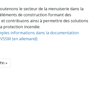
outenons le secteur de la menuiserie dans la
’éléments de construction formant des
et contribuons ainsi à permettre des solutions
a protection incendie.
mples informations dans la documentation
u VSSM (en allemand):
Dernière
Fin »
nte
page