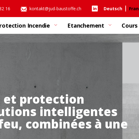
 82 16
kontakt@jud-baustoffe.ch
Deutsch
Fran
rotection Incendie
Etanchement
Cours
u et protection
utions intelligentes
e feu, combinées à une