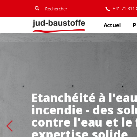
Aller
Rechercher
Rechercher
+41 71 311
au
contenu
principal
Actuel
P
Etanchéité à l'ea
incendie - des sol
contre l'eau et l
expertise solide