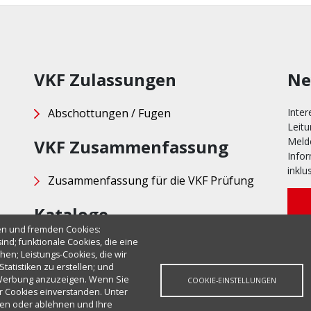
VKF Zulassungen
Ne
Abschottungen / Fugen
Inte
Leit
Melde
VKF Zusammenfassung
Info
inklu
Zusammenfassung für die VKF Prüfung
Kataloge
en und fremden Cookies:
ind; funktionale Cookies, die eine
Brandschutz
en; Leistungs-Cookies, die wir
Abdichtungen
atistiken zu erstellen; und
 Werbung anzuzeigen. Wenn Sie
COOKIE-EINSTELLUNGEN
r Cookies einverstanden. Unter
ren oder ablehnen und Ihre