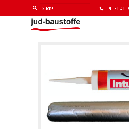
Direkt
Suche
Suche
+41 71 311
zum
Inhalt