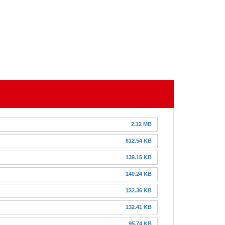
2.12 MB
612.54 KB
139.15 KB
140.24 KB
132.36 KB
132.41 KB
95.74 KB