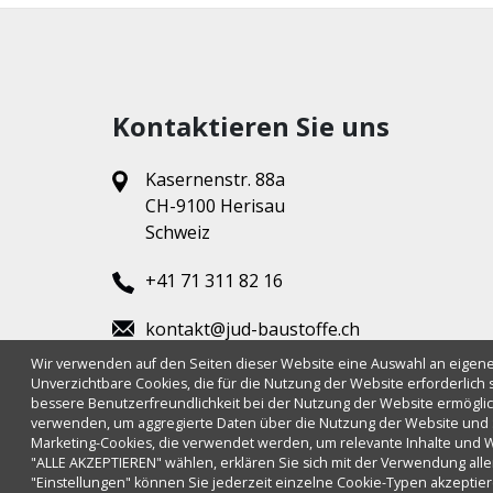
Kontaktieren Sie uns
Kasernenstr. 88a
CH-9100 Herisau
Schweiz
+41 71 311 82 16
kontakt@jud-baustoffe.ch
Wir verwenden auf den Seiten dieser Website eine Auswahl an eigen
Mo. - Fr.
Unverzichtbare Cookies, die für die Nutzung der Website erforderlich s
7.15 - 12.00 Uhr
bessere Benutzerfreundlichkeit bei der Nutzung der Website ermöglich
13.00 - 17.15 Uhr
verwenden, um aggregierte Daten über die Nutzung der Website und St
Marketing-Cookies, die verwendet werden, um relevante Inhalte und
"ALLE AKZEPTIEREN" wählen, erklären Sie sich mit der Verwendung alle
"Einstellungen" können Sie jederzeit einzelne Cookie-Typen akzeptie