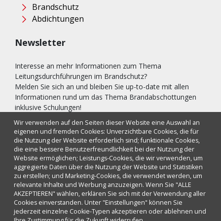
Brandschutz
Abdichtungen
Newsletter
Interesse an mehr Informationen zum Thema
Leitungsdurchführungen im Brandschutz?
Melden Sie sich an und bleiben Sie up-to-date mit allen
Informationen rund um das Thema Brandabschottungen
inklusive Schulungen!
Wir verwenden auf den Seiten dieser Website eine Auswahl an
Abonnieren
eigenen und fremden Cookies: Unverzichtbare Cookies, die für
die Nutzung der Website erforderlich sind; funktionale Cookies,
die eine bessere Benutzerfreundlichkeit bei der Nutzung der
Website ermöglichen; Leistungs-Cookies, die wir verwenden, um
Copyright © by Jud Bau-Stoffe + Systeme
aggregierte Daten über die Nutzung der Website und Statistiken
zu erstellen; und Marketing-Cookies, die verwendet werden, um
GmbH
relevante Inhalte und Werbung anzuzeigen. Wenn Sie "ALLE
AKZEPTIEREN" wählen, erklären Sie sich mit der Verwendung aller
Impressum
Cookies einverstanden. Unter "Einstellungen" können Sie
Datenschutz
jederzeit einzelne Cookie-Typen akzeptieren oder ablehnen und
Cookies
Ihre Zustimmung für die Zukunft widerrufen.