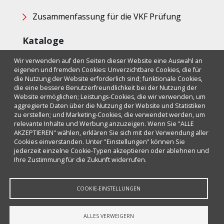
Zusammenfassung für die VKF Prüfung
Kataloge
Wir verwenden auf den Seiten dieser Website eine Auswahl an
Brandschutz
eigenen und fremden Cookies: Unverzichtbare Cookies, die für
Abdichtungen
die Nutzung der Website erforderlich sind; funktionale Cookies,
die eine bessere Benutzerfreundlichkeit bei der Nutzung der
Website ermöglichen; Leistungs-Cookies, die wir verwenden, um
Newsletter
aggregierte Daten über die Nutzung der Website und Statistiken
zu erstellen; und Marketing-Cookies, die verwendet werden, um
relevante Inhalte und Werbung anzuzeigen. Wenn Sie "ALLE
Interesse an mehr Informationen zum Thema
AKZEPTIEREN" wählen, erklären Sie sich mit der Verwendung aller
Leitungsdurchführungen im Brandschutz?
Cookies einverstanden. Unter "Einstellungen" können Sie
Melden Sie sich an und bleiben Sie up-to-date mit allen
jederzeit einzelne Cookie-Typen akzeptieren oder ablehnen und
Informationen rund um das Thema Brandabschottungen
Ihre Zustimmung für die Zukunft widerrufen.
inklusive Schulungen!
Abonnieren
COOKIE-EINSTELLUNGEN
ALLES VERWEIGERN