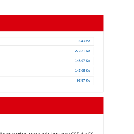
2.43 Mo
272.21 Ko
148.07 Ko
147.05 Ko
97.57 Ko