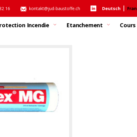
 82 16
kontakt@jud-baustoffe.ch
Deutsch
Fran
rotection Incendie
Etanchement
Cours