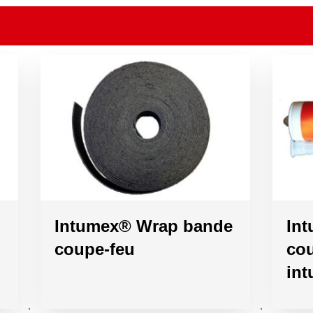
Intumex® Wrap bande
In
coupe-feu
co
in
,
,