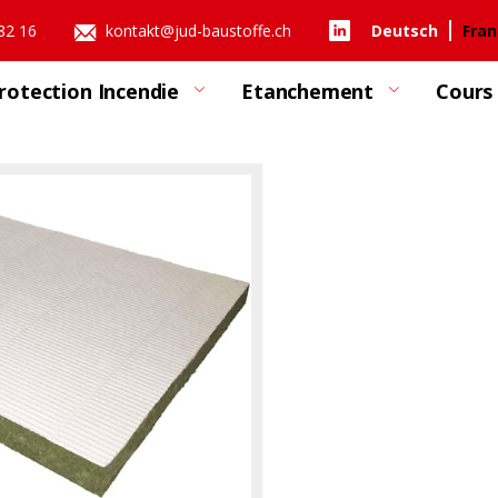
 82 16
kontakt@jud-baustoffe.ch
Deutsch
Fran
rotection Incendie
Etanchement
Cours