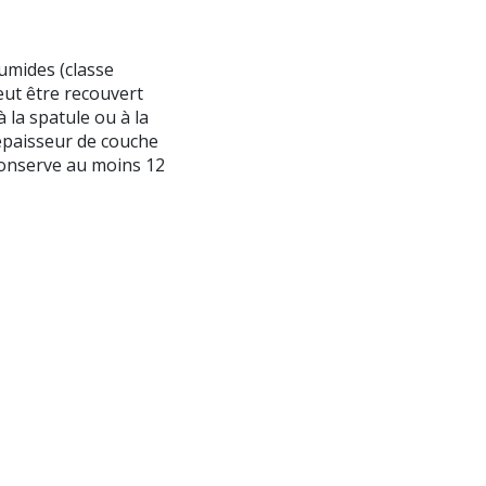
umides (classe
eut être recouvert
 la spatule ou à la
épaisseur de couche
conserve au moins 12