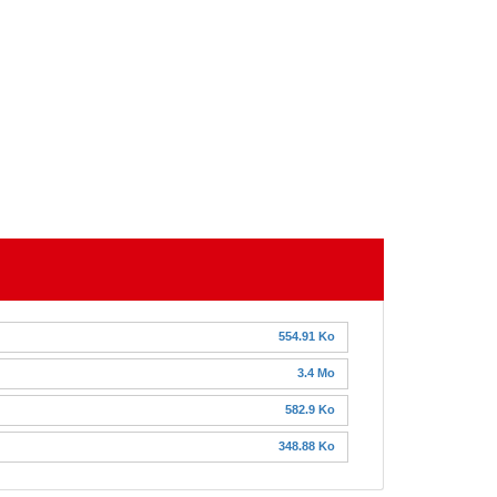
554.91 Ko
3.4 Mo
582.9 Ko
348.88 Ko