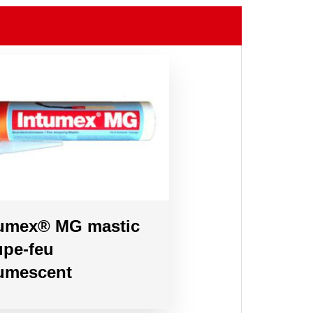
tumex® MG mastic
upe-feu
tumescent