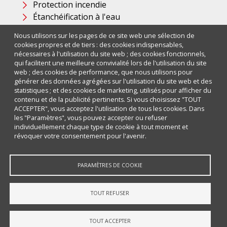
Protection incendie
Étanchéification à l'eau
Nous utilisons sur les pages de ce site web une sélection de
Newsletter
cookies propres et de tiers : des cookies indispensables,
nécessaires à l'utilisation du site web ; des cookies fonctionnels,
qui facilitent une meilleure convivialité lors de l'utilisation du site
Vous souhaitez plus d'informations sur les passages de
web ; des cookies de performance, que nous utilisons pour
câbles et de tuyaux dans la protection incendie?
générer des données agrégées sur l'utilisation du site web et des
Inscrivez-vous et restez informé de toutes les informations
statistiques ; et des cookies de marketing, utilisés pour afficher du
sur les obturations coupe-feu, y compris les formations!
contenu et de la publicité pertinents. Si vous choisissez "TOUT
ACCEPTER", vous acceptez l'utilisation de tous les cookies. Dans
les "Paramètres", vous pouvez accepter ou refuser
S'abonner à
individuellement chaque type de cookie à tout moment et
révoquer votre consentement pour l'avenir.
Copyright © par Jud Bau-Stoffe + Systeme
PARAMÈTRES DE COOKIE
GmbH
imprimer
TOUT REFUSER
protection des données
Cookies
TOUT ACCEPTER
Contact