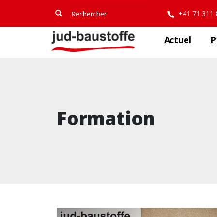
Aller
Rechercher
Rechercher
+41 71 311
au
contenu
principal
Actuel
P
Formation