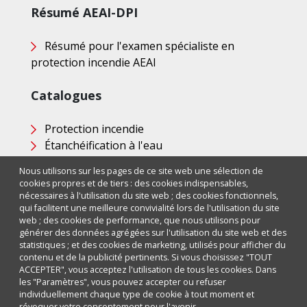
Résumé AEAI-DPI
Résumé pour l'examen spécialiste en
protection incendie AEAI
Catalogues
Protection incendie
Étanchéification à l'eau
Nous utilisons sur les pages de ce site web une sélection de
Newsletter
cookies propres et de tiers : des cookies indispensables,
nécessaires à l'utilisation du site web ; des cookies fonctionnels,
qui facilitent une meilleure convivialité lors de l'utilisation du site
Vous souhaitez plus d'informations sur les passages de
web ; des cookies de performance, que nous utilisons pour
câbles et de tuyaux dans la protection incendie?
générer des données agrégées sur l'utilisation du site web et des
Inscrivez-vous et restez informé de toutes les informations
statistiques ; et des cookies de marketing, utilisés pour afficher du
sur les obturations coupe-feu, y compris les formations!
contenu et de la publicité pertinents. Si vous choisissez "TOUT
ACCEPTER", vous acceptez l'utilisation de tous les cookies. Dans
les "Paramètres", vous pouvez accepter ou refuser
S'abonner à
individuellement chaque type de cookie à tout moment et
révoquer votre consentement pour l'avenir.