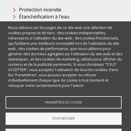
Protection incendie
Étanchéification à l'eau
Nous utilisons sur les pages de ce site web une sélection de
Newsletter
cookies propres et de tiers : des cookies indispensables,
nécessaires à l'utilisation du site web ; des cookies fonctionnels,
qui facilitent une meilleure convivialité lors de l'utilisation du site
Vous souhaitez plus d'informations sur les passages de
web ; des cookies de performance, que nous utilisons pour
câbles et de tuyaux dans la protection incendie?
générer des données agrégées sur l'utilisation du site web et des
Inscrivez-vous et restez informé de toutes les informations
statistiques ; et des cookies de marketing, utilisés pour afficher du
sur les obturations coupe-feu, y compris les formations!
contenu et de la publicité pertinents. Si vous choisissez "TOUT
ACCEPTER", vous acceptez l'utilisation de tous les cookies. Dans
les "Paramètres", vous pouvez accepter ou refuser
S'abonner à
individuellement chaque type de cookie à tout moment et
révoquer votre consentement pour l'avenir.
Copyright © par Jud Bau-Stoffe + Systeme
PARAMÈTRES DE COOKIE
GmbH
imprimer
TOUT REFUSER
protection des données
Cookies