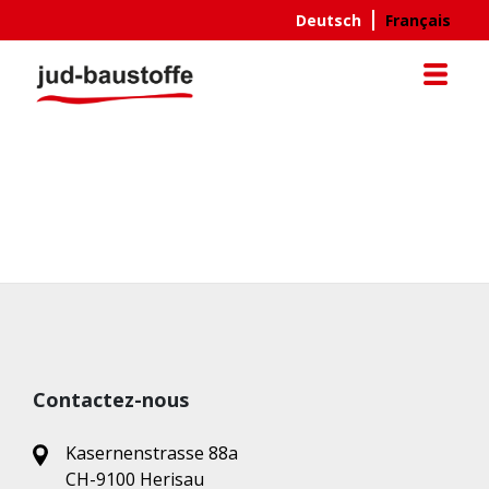
Aller
Deutsch
Français
au
contenu
principal
Contactez-nous
Kasernenstrasse 88a
CH-9100 Herisau