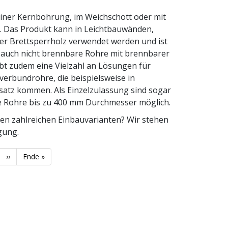
iner Kernbohrung, im Weichschott oder mit
. Das Produkt kann in Leichtbauwänden,
r Brettsperrholz verwendet werden und ist
 auch nicht brennbare Rohre mit brennbarer
t zudem eine Vielzahl an Lösungen für
verbundrohre, die beispielsweise in
atz kommen. Als Einzelzulassung sind sogar
e Rohre bis zu 400 mm Durchmesser möglich.
den zahlreichen Einbauvarianten? Wir stehen
ügung.
Nächste
››
Letzte
Ende »
Seite
Seite