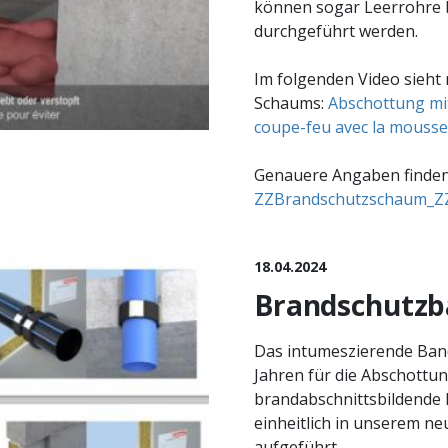
können sogar Leerrohre 
durchgeführt werden.
Im folgenden Video sieht
Schaums:
Abschottung mi
coupe-feu avec la mousse
Genauere Angaben finden 
ZZBrandschutzschaum_ZZ3
18.04.2024
Brandschutz
Das intumeszierende Band
Jahren für die Abschottu
brandabschnittsbildende B
einheitlich in unserem n
aufgeführt.