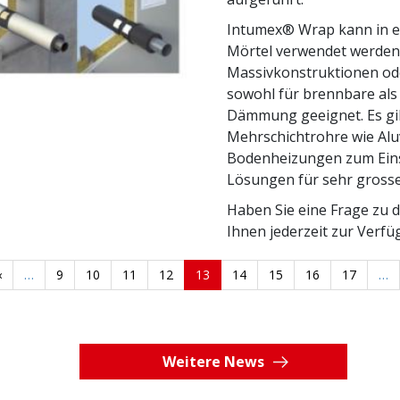
Intumex® Wrap kann in e
Mörtel verwendet werden
Massivkonstruktionen ode
sowohl für brennbare als
Dämmung geeignet. Es gib
Mehrschichtrohre wie Alu
Bodenheizungen zum Eins
Lösungen für sehr gross
Haben Sie eine Frage zu 
Ihnen jederzeit zur Verf
Vorherige
‹
…
Seite
9
Seite
10
Seite
11
Seite
12
Aktuelle
13
Seite
14
Seite
15
Seite
16
Seite
17
…
Seite
Seite
Weitere News