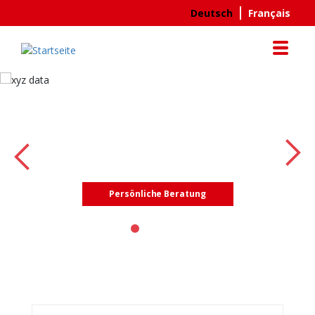
Direkt
Deutsch
Français
zum
Inhalt
Abdichtungen und Brandschutz -
clevere Lösungen gegen Wasser
und Feuer, kombiniert mit
fundiertem Fachwissen
Persönliche Beratung