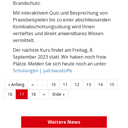
Brandschutz.
Mit interaktivem Quiz und Besprechung von
Praxisbeispielen bis zu einer abschliessenden
Kombiabschottungsübung wird Ihnen
vertieftes und direkt anwendbares Wissen
vermittelt.
Der nächste Kurs findet am Freitag, 8.
September 2023 statt. Wir haben noch freie
Plätze. Melden Sie sich heute noch an unter:
Schulungen | jud-baustoffe
Seitennummerierung
Erste
« Anfang
Vorherige
‹‹
…
Seite
10
Seite
11
Seite
12
Seite
13
Seite
14
Seite
15
Seite
Seite
Seite
16
Aktuelle
17
Seite
18
Nächste
››
Letzte
Ende »
Seite
Seite
Seite
Weitere News